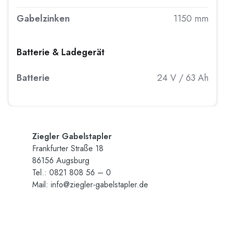
Gabelzinken
1150 mm
Batterie & Ladegerät
Batterie
24 V / 63 Ah
Zieg­ler Ga­bel­stap­ler
Frank­fur­ter Stra­ße 18
86156 Augs­burg
Tel.: 0821 808 56 – 0
Mail:
info@​ziegler-​gabelstapler.​de