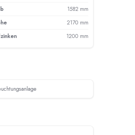
ub
1582 mm
öhe
2170 mm
zinken
1200 mm
leuchtungsanlage