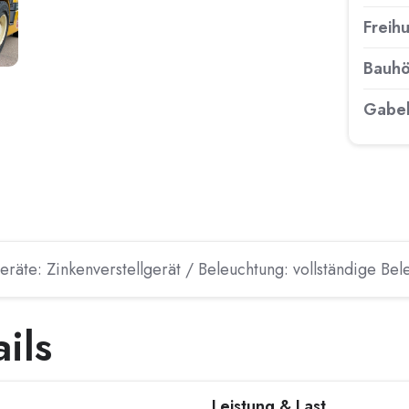
Freih
Bauh
Gabel
äte: Zinkenverstellgerät / Beleuchtung: vollständige Be
ils
Leistung & Last