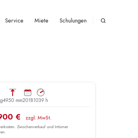
Service
Miete
Schulungen
kg
4950 mm
2018
1039 h
900 €
zzgl. MwSt.
eferkosten. Zwischenverkauf und Irrtümer
ten.