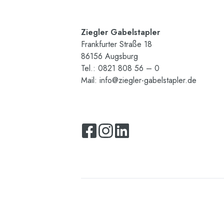
Zieg­ler Ga­bel­stap­ler
Frank­fur­ter Stra­ße 18
86156 Augs­burg
Tel.: 0821 808 56 – 0
Mail:
info@​ziegler-​gabelstapler.​de