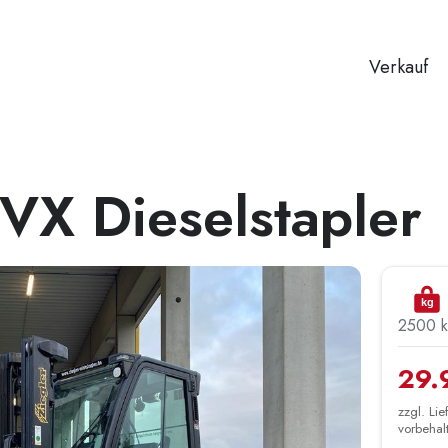
Verkauf
X Dieselstapler
kg
2500 
29.
zzgl. Li
vorbehal