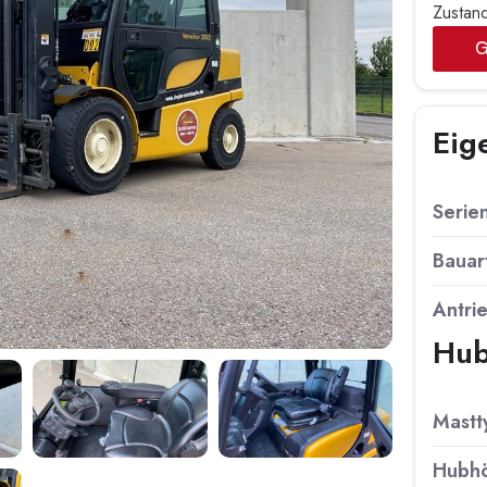
Zustan
Eig
Seri
Bauar
Antri
Hub
Mastt
Hubh