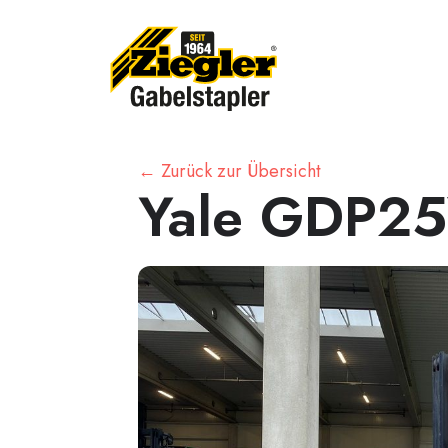
← Zurück zur Übersicht
Yale GDP25V