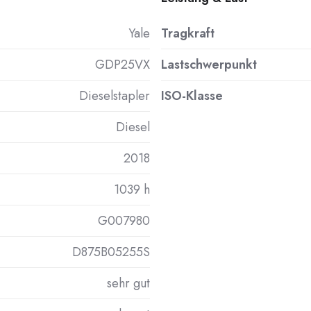
Yale
Tragkraft
GDP25VX
Lastschwerpunkt
Dieselstapler
ISO-Klasse
Diesel
2018
1039 h
G007980
D875B05255S
sehr gut