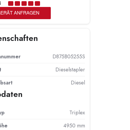
d
enschaften
ennummer
D875B05255S
t
Dieselstapler
ebsart
Diesel
daten
yp
Triplex
öhe
4950 mm