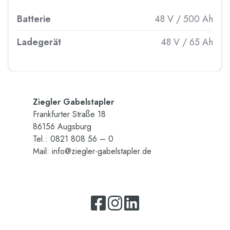
Batterie
48 V / 500 Ah
Ladegerät
48 V / 65 Ah
Zieg­ler Ga­bel­stap­ler
Frank­fur­ter Stra­ße 18
86156 Augs­burg
Tel.: 0821 808 56 – 0
Mail:
info@​ziegler-​gabelstapler.​de