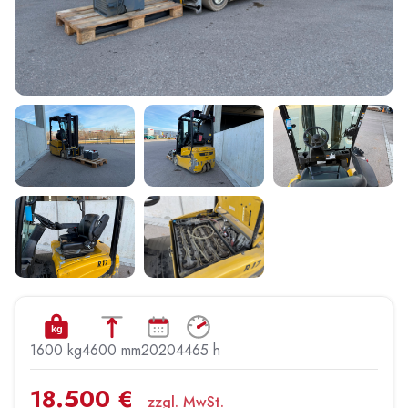
kg
1600 kg
4600 mm
2020
4465 h
18.500 €
zzgl. MwSt.