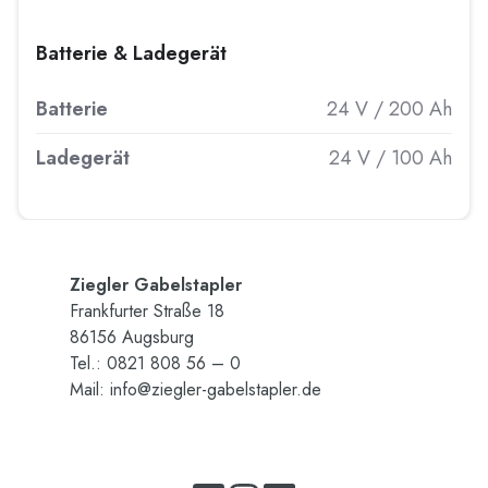
Batterie & Ladegerät
Batterie
24 V / 200 Ah
Ladegerät
24 V / 100 Ah
Zieg­ler Ga­bel­stap­ler
Frank­fur­ter Stra­ße 18
86156 Augs­burg
Tel.: 0821 808 56 – 0
Mail:
info@​ziegler-​gabelstapler.​de