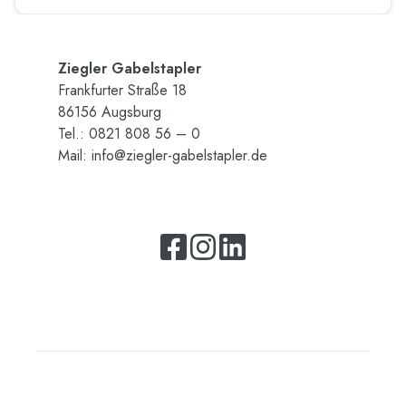
Zieg­ler Ga­bel­stap­ler
Frank­fur­ter Stra­ße 18
86156 Augs­burg
Tel.: 0821 808 56 – 0
Mail:
info@​ziegler-​gabelstapler.​de