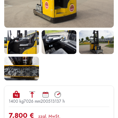
kg
1400 kg
7026 mm
2005
13137 h
7.800 €
zzgl. MwSt.