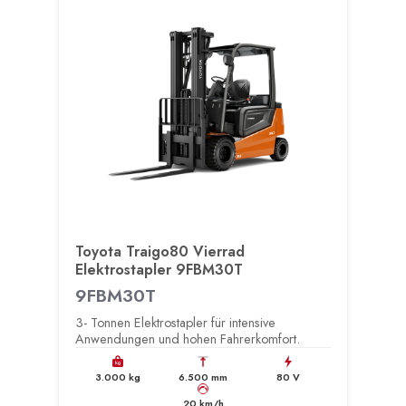
Toyota Traigo80 Vierrad
Elektrostapler 9FBM30T
9FBM30T
3- Tonnen Elektrostapler für intensive
Anwendungen und hohen Fahrerkomfort.
kg
3.000 kg
6.500 mm
80 V
km/h
20 km/h