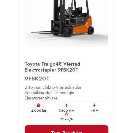
Toyota Traigo48 Vierrad
Elektrostapler 9FBK20T
9FBK20T
2-Tonnen Elektro-Vierradstapler
Kompaktmodell für beengte
Einsatzverhältnisse.
kg
2.000 kg
7.500 mm
48 V
km/h
19 km/h