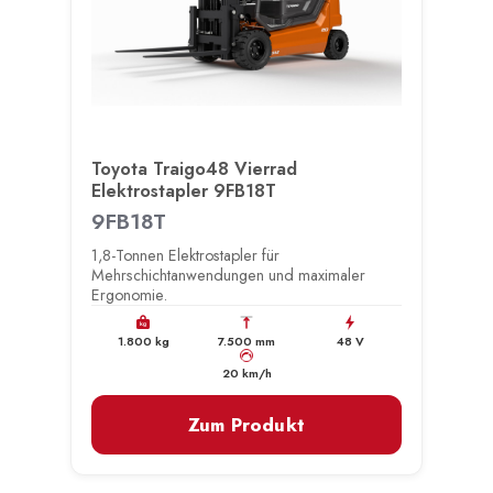
Toyota Traigo48 Vierrad
Elektrostapler 9FB18T
9FB18T
1,8-Tonnen Elektrostapler für
Mehrschichtanwendungen und maximaler
Ergonomie.
kg
1.800 kg
7.500 mm
48 V
km/h
20 km/h
Zum Produkt