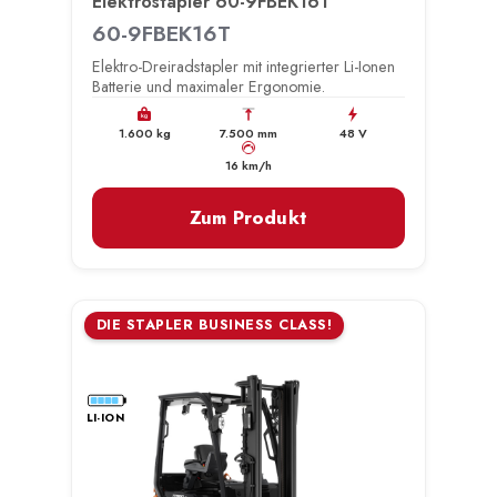
Elektrostapler 60-9FBEK16T
60-9FBEK16T
Elektro-Dreiradstapler mit integrierter Li-Ionen
Batterie und maximaler Ergonomie.
kg
1.600 kg
7.500 mm
48 V
km/h
16 km/h
Zum Produkt
DIE STAPLER BUSINESS CLASS!
LI-ION