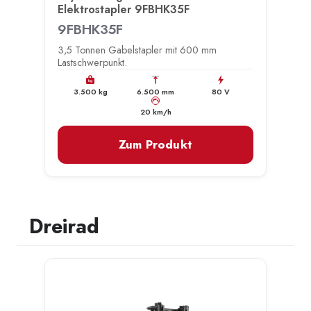
Elektrostapler 9FBHK35F
9FBHK35F
3,5 Tonnen Gabelstapler mit 600 mm
Lastschwerpunkt.
kg
3.500 kg
6.500 mm
80 V
km/h
20 km/h
Zum Produkt
Dreirad