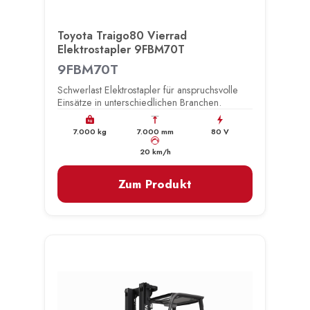
Toyota Traigo80 Vierrad
Elektrostapler 9FBM70T
9FBM70T
Schwerlast Elektrostapler für anspruchsvolle
Einsätze in unterschiedlichen Branchen.
kg
7.000 kg
7.000 mm
80 V
km/h
20 km/h
Zum Produkt