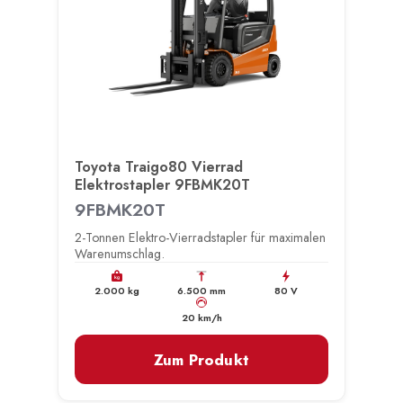
Toyota Traigo80 Vierrad
Elektrostapler 9FBMK20T
9FBMK20T
2-Tonnen Elektro-Vierradstapler für maximalen
Warenumschlag.
kg
2.000 kg
6.500 mm
80 V
km/h
20 km/h
Zum Produkt