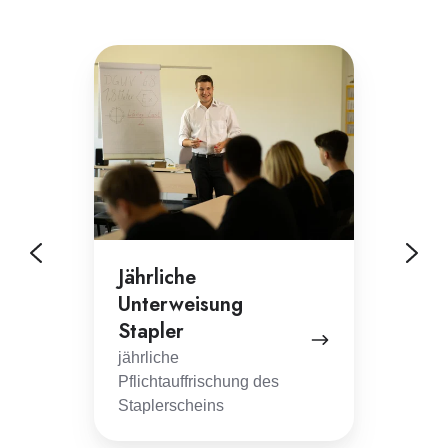
Jährliche
Stapler
Unterweisung
Stapler
Jährliche
Unterweisung
Stap
Stapler
für A
Fortg
jährliche
Pflichtauffrischung des
Staplerscheins