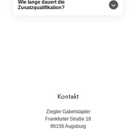
Wie lange dauert die
Zusatzqualifikation?
Kontakt
Zieg­ler Ga­bel­stap­ler
Frank­fur­ter Stra­ße 18
86156 Augs­burg